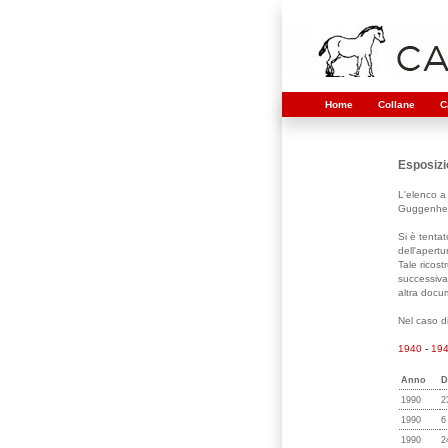
Home
Collane
C
Esposizi
L'elenco a
Guggenhe
Si è tentat
dell'apertu
Tale ricos
successivam
altra docu
Nel caso di
1940
-
19
Anno
D
1990
2
1990
6
1990
2