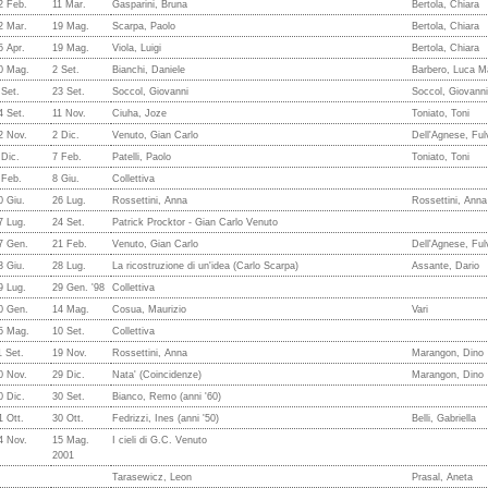
2 Feb.
11 Mar.
Gasparini, Bruna
Bertola, Chiara
2 Mar.
19 Mag.
Scarpa, Paolo
Bertola, Chiara
5 Apr.
19 Mag.
Viola, Luigi
Bertola, Chiara
0 Mag.
2 Set.
Bianchi, Daniele
Barbero, Luca 
 Set.
23 Set.
Soccol, Giovanni
Soccol, Giovanni
4 Set.
11 Nov.
Ciuha, Joze
Toniato, Toni
2 Nov.
2 Dic.
Venuto, Gian Carlo
Dell'Agnese, Ful
 Dic.
7 Feb.
Patelli, Paolo
Toniato, Toni
 Feb.
8 Giu.
Collettiva
0 Giu.
26 Lug.
Rossettini, Anna
Rossettini, Anna
7 Lug.
24 Set.
Patrick Procktor - Gian Carlo Venuto
7 Gen.
21 Feb.
Venuto, Gian Carlo
Dell'Agnese, Ful
3 Giu.
28 Lug.
La ricostruzione di un'idea (Carlo Scarpa)
Assante, Dario
9 Lug.
29 Gen. '98
Collettiva
0 Gen.
14 Mag.
Cosua, Maurizio
Vari
5 Mag.
10 Set.
Collettiva
1 Set.
19 Nov.
Rossettini, Anna
Marangon, Dino
0 Nov.
29 Dic.
Nata' (Coincidenze)
Marangon, Dino
0 Dic.
30 Set.
Bianco, Remo (anni '60)
1 Ott.
30 Ott.
Fedrizzi, Ines (anni '50)
Belli, Gabriella
4 Nov.
15 Mag.
I cieli di G.C. Venuto
2001
Tarasewicz, Leon
Prasal, Aneta