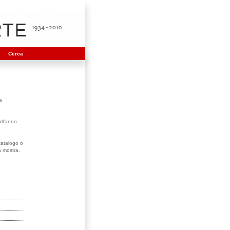
Cerca
a
all'anno
e
 catalogo o
a mostra.