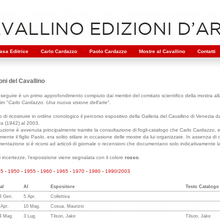
asa Editrice
Carlo Cardazzo
Paolo Cardazzo
Mostre al Cavallino
Contatti
oni del Cavallino
 seguire è un primo approfondimento compiuto dai membri del comitato scientifico della mostra all
im "
Carlo Cardazzo. Una nuova visione dell'arte
".
o di ricostruire in ordine cronologico il percorso espositivo della Galleria del Cavallino di Venezia d
ra (1942) al 2003.
truzione è avvenuta principalmente tramite la consultazione di fogli-catalogo che Carlo Cardazzo, 
ente il figlio Paolo, era solito stilare in occasione delle mostre da lui organizzate. In assenza di
mentazione si è ricorsi ad articoli di giornale o recensioni che documentano solo indicativamente l
 incertezze, l'esposizione viene segnalata con il colore
rosso
.
45
-
1950
-
1955
-
1960
-
1965
-
1970
-
1980
-
1990/2003
al
Al
Espositore
Testo Catalogo
3 Gen.
5 Apr.
Collettiva
 Apr.
10 Mag.
Cosua, Maurizio
4 Mag.
3 Lug.
Tilson, Jake
Tilson, Jake