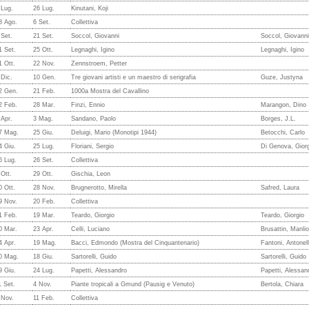
 Lug.
26 Lug.
Kinutani, Koji
8 Ago.
6 Set.
Collettiva
 Set.
21 Set.
Soccol, Giovanni
Soccol, Giovanni
1 Set.
25 Ott.
Legnaghi, Igino
Legnaghi, Igino
1 Ott.
22 Nov.
Zennstroem, Petter
 Dic.
10 Gen.
Tre giovani artisti e un maestro di serigrafia
Guze, Justyna
2 Gen.
21 Feb.
1000a Mostra del Cavallino
2 Feb.
28 Mar.
Finzi, Ennio
Marangon, Dino
 Apr.
3 Mag.
Sandano, Paolo
Borges, J.L.
7 Mag.
25 Giu.
Deluigi, Mario (Monotipi 1944)
Betocchi, Carlo
4 Giu.
25 Lug.
Floriani, Sergio
Di Genova, Gior
6 Lug.
26 Set.
Collettiva
 Ott.
29 Ott.
Gischia, Leon
0 Ott.
28 Nov.
Brugnerotto, Mirella
Safred, Laura
9 Nov.
20 Feb.
Collettiva
1 Feb.
19 Mar.
Teardo, Giorgio
Teardo, Giorgio
0 Mar.
23 Apr.
Celli, Luciano
Brusattin, Manlio
4 Apr.
19 Mag.
Bacci, Edmondo (Mostra del Cinquantenario)
Fantoni, Antonel
0 Mag.
18 Giu.
Sartorelli, Guido
Sartorelli, Guido
9 Giu.
24 Lug.
Papetti, Alessandro
Papetti, Alessan
1 Set.
4 Nov.
Piante tropicali a Gmund (Pausig e Venuto)
Bertola, Chiara
 Nov.
11 Feb.
Collettiva