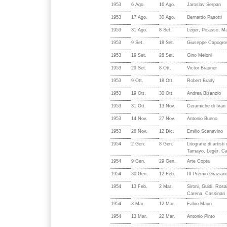
1953
6 Ago.
16 Ago.
Jaroslav Serpan
1953
17 Ago.
30 Ago.
Bernardo Pasotti
1953
31 Ago.
8 Set.
Léger, Picasso, Mat
1953
9 Set.
18 Set.
Giuseppe Capogro
1953
19 Set.
28 Set.
Gino Meloni
1953
29 Set.
8 Ott.
Victor Brauner
1953
9 Ott.
18 Ott.
Robert Brady
1953
19 Ott.
30 Ott.
Andrea Bizanzio
1953
31 Ott.
13 Nov.
Ceramiche di Ivan
1953
14 Nov.
27 Nov.
Antonio Bueno
1953
28 Nov.
12 Dic.
Emilio Scanavino
1954
2 Gen.
8 Gen.
Litografie di artis
Tamayo, Legér, Cap
1954
9 Gen.
29 Gen.
Arte Copta
1954
30 Gen.
12 Feb.
III Premio Grazian
1954
13 Feb.
2 Mar.
Sironi, Guidi, Rosa
Carena, Cassinari
1954
3 Mar.
12 Mar.
Fabio Mauri
1954
13 Mar.
22 Mar.
Antonio Pinto