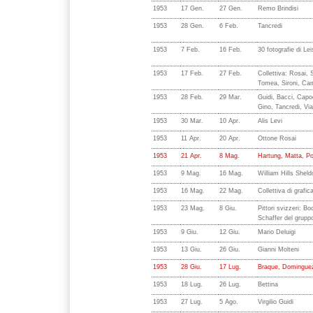
1953
17 Gen.
27 Gen.
Remo Brindisi
1953
28 Gen.
6 Feb.
Tancredi
1953
7 Feb.
16 Feb.
30 fotografie di Le
1953
17 Feb.
27 Feb.
Collettiva: Rosai,
Tomea, Sironi, Camp
1953
28 Feb.
29 Mar.
Guidi, Bacci, Capo
Gino, Tancredi, Via
1953
30 Mar.
10 Apr.
Alis Levi
1953
11 Apr.
20 Apr.
Ottone Rosai
1953
21 Apr.
8 Mag.
Hartung, Matta, Po
1953
9 Mag.
16 Mag.
William Hills Sheld
1953
16 Mag.
22 Mag.
Collettiva di grafic
1953
23 Mag.
8 Giu.
Pittori svizzeri: B
Schaffer del grupp
1953
9 Giu.
12 Giu.
Mario Deluigi
1953
13 Giu.
26 Giu.
Gianni Molteni
1953
28 Giu.
17 Lug.
Braque, Dominguez
1953
18 Lug.
26 Lug.
Bettina
1953
27 Lug.
5 Ago.
Virgilio Guidi