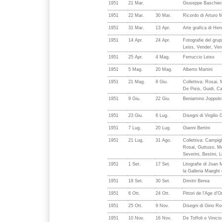
1951
21 Mar.
Giuseppe Baschier
1951
22 Mar.
30 Mar.
Ricordo di Arturo M
1951
31 Mar.
13 Apr.
Arte grafica di Hen
1951
14 Apr.
24 Apr.
Fotografie del grup
Leiss, Vender, Ver
1951
25 Apr.
4 Mag.
Ferruccio Leiss
1951
5 Mag.
20 Mag.
Alberto Martini
1951
21 Mag.
8 Giu.
Collettiva: Rosai, 
De Pisis, Guidi, C
1951
9 Giu.
22 Giu.
Beniamino Joppolo
1951
23 Giu.
6 Lug.
Disegni di Virgilio 
1951
7 Lug.
20 Lug.
Gianni Bertini
1951
21 Lug.
31 Ago.
Collettiva: Campigl
Rosai, Guttuso, Mu
Severini, Bestini, Li
1951
1 Set.
17 Set.
Litografie di Joan 
la Galleria Maeght d
1951
18 Set.
30 Set.
Dimitri Berea
1951
6 Ott.
24 Ott.
Pittori de l'Age d'Or
1951
25 Ott.
9 Nov.
Disegni di Gino Ro
1951
10 Nov.
16 Nov.
De Toffoli e Vinicio