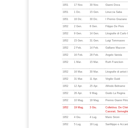
1951
17 Nov.
30 Nov.
Gianni Dova
1951
1 Dic.
15 Gen.
Linuccia Saba
1951
16 Dic.
30 Dic.
I Premio Graziano
1952
2 Gen.
8 Gen.
Filippo De Pisis
1952
9 Gen.
14 Gen.
Litografie di Carlo
1952
15 Gen.
31 Gen.
Luigi Tommaseo
1952
2 Feb.
14 Feb.
Galliano Mazzon
1952
16 Feb.
28 Feb.
Angelo Variola
1952
1 Mar.
15 Mar.
Ruth Francken
1952
16 Mar.
30 Mar.
Litografie di artisti 
1952
31 Mar.
11 Apr.
Virgilio Guidi
1952
12 Apr.
25 Apr.
Alfredo Beltrame
1952
26 Apr.
9 Mag.
Guido La Regina
1952
10 Mag.
18 Mag.
Premio Gianni Pitto
1952
19 Mag.
3 Giu.
Collettiva: De Chir
Casorati, Semeghin
1952
4 Giu.
4 Lug.
Mario Sironi
1952
5 Lug.
18 Lug.
Sanfilippo e Accard