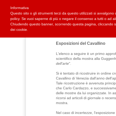
Informativa
Questo sito o gli strumenti terzi da questo utilizzati si avvalgono d
policy. Se vuoi saperne di più o negare il consenso a tutti o ad a
Chiudendo questo banner, scorrendo questa pagina, cliccando su 
Home
Collane
Casa Editrice
Carlo Cardazzo
dei cookie.
Esposizioni del Cavallino
L'elenco a seguire è un primo appr
scientifico della mostra alla Guggen
dell'arte
".
Si è tentato di ricostruire in ordine c
Cavallino di Venezia dall'anno dell'a
Tale ricostruzione è avvenuta princip
che Carlo Cardazzo, e successivamente
delle mostre da lui organizzate. In 
ricorsi ad articoli di giornale o rec
mostra.
Nel caso di incertezze, l'esposizione