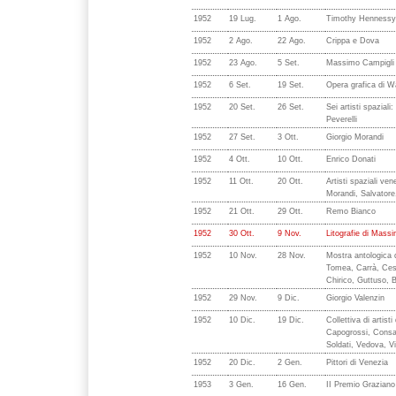
1952
19 Lug.
1 Ago.
Timothy Hennessy
1952
2 Ago.
22 Ago.
Crippa e Dova
1952
23 Ago.
5 Set.
Massimo Campigli
1952
6 Set.
19 Set.
Opera grafica di W
1952
20 Set.
26 Set.
Sei artisti spazial
Peverelli
1952
27 Set.
3 Ott.
Giorgio Morandi
1952
4 Ott.
10 Ott.
Enrico Donati
1952
11 Ott.
20 Ott.
Artisti spaziali ven
Morandi, Salvatore,
1952
21 Ott.
29 Ott.
Remo Bianco
1952
30 Ott.
9 Nov.
Litografie di Mass
1952
10 Nov.
28 Nov.
Mostra antologica d
Tomea, Carrà, Cese
Chirico, Guttuso, B
1952
29 Nov.
9 Dic.
Giorgio Valenzin
1952
10 Dic.
19 Dic.
Collettiva di artist
Capogrossi, Consa
Soldati, Vedova, Vi
1952
20 Dic.
2 Gen.
Pittori di Venezia
1953
3 Gen.
16 Gen.
II Premio Grazian