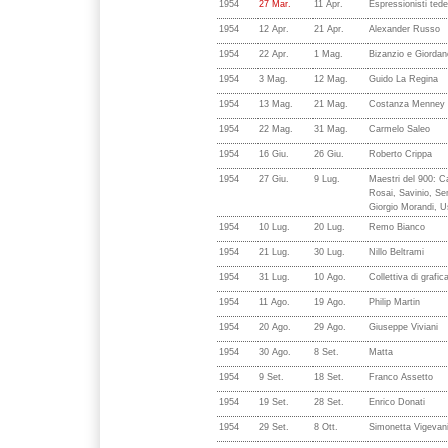
1954
27 Mar.
11 Apr.
Espressionisti ted
1954
12 Apr.
21 Apr.
Alexander Russo
1954
22 Apr.
1 Mag.
Bizanzio e Giordan
1954
3 Mag.
12 Mag.
Guido La Regina
1954
13 Mag.
21 Mag.
Costanza Menney
1954
22 Mag.
31 Mag.
Carmelo Saleo
1954
16 Giu.
26 Giu.
Roberto Crippa
1954
27 Giu.
9 Lug.
Maestri del 900: C
Rosai, Savinio, Sem
Giorgio Morandi, Us
1954
10 Lug.
20 Lug.
Remo Bianco
1954
21 Lug.
30 Lug.
Nillo Beltrami
1954
31 Lug.
10 Ago.
Collettiva di grafi
1954
11 Ago.
19 Ago.
Philip Martin
1954
20 Ago.
29 Ago.
Giuseppe Viviani
1954
30 Ago.
8 Set.
Matta
1954
9 Set.
18 Set.
Franco Assetto
1954
19 Set.
28 Set.
Enrico Donati
1954
29 Set.
8 Ott.
Simonetta Vigevan