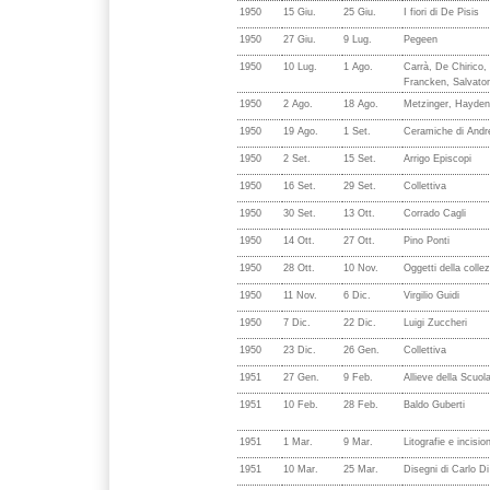
1950
15 Giu.
25 Giu.
I fiori di De Pisis
1950
27 Giu.
9 Lug.
Pegeen
1950
10 Lug.
1 Ago.
Carrà, De Chirico, 
Francken, Salvator
1950
2 Ago.
18 Ago.
Metzinger, Hayden
1950
19 Ago.
1 Set.
Ceramiche di Andre
1950
2 Set.
15 Set.
Arrigo Episcopi
1950
16 Set.
29 Set.
Collettiva
1950
30 Set.
13 Ott.
Corrado Cagli
1950
14 Ott.
27 Ott.
Pino Ponti
1950
28 Ott.
10 Nov.
Oggetti della coll
1950
11 Nov.
6 Dic.
Virgilio Guidi
1950
7 Dic.
22 Dic.
Luigi Zuccheri
1950
23 Dic.
26 Gen.
Collettiva
1951
27 Gen.
9 Feb.
Allieve della Scuo
1951
10 Feb.
28 Feb.
Baldo Guberti
1951
1 Mar.
9 Mar.
Litografie e incisio
1951
10 Mar.
25 Mar.
Disegni di Carlo D