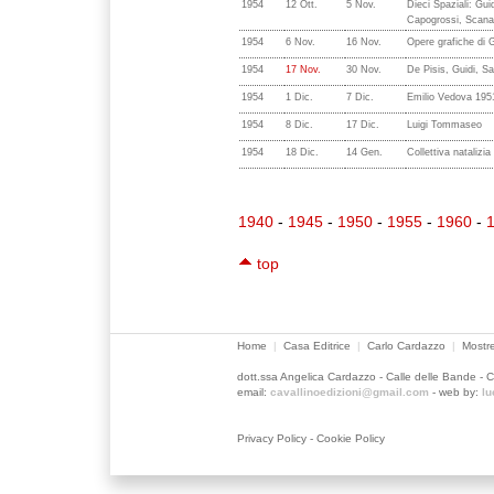
1954
12 Ott.
5 Nov.
Dieci Spaziali: Gui
Capogrossi, Scanav
1954
6 Nov.
16 Nov.
Opere grafiche di 
1954
17 Nov.
30 Nov.
De Pisis, Guidi, Sa
1954
1 Dic.
7 Dic.
Emilio Vedova 195
1954
8 Dic.
17 Dic.
Luigi Tommaseo
1954
18 Dic.
14 Gen.
Collettiva natalizia
1940
-
1945
-
1950
-
1955
-
1960
-
top
Home
|
Casa Editrice
|
Carlo Cardazzo
|
Mostre
dott.ssa Angelica Cardazzo - Calle delle Bande - 
email:
cavallinoedizioni@gmail.com
- web by:
lu
Privacy Policy
-
Cookie Policy