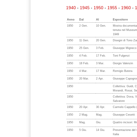
1940
-
1945
-
1950
-
1955
-
1960
-
Anno
Dal
Al
Espositore
1950
2 Gen.
10 Gen.
Mostra documentari
tenuta nel Museum 
1949
1950
11 Gen.
20 Gen.
Disegni di Tono Z
1950
25 Gen.
3 Feb.
Giuseppe Migneco
1950
4 Feb.
17 Feb.
Toni Fulgenzi
1950
18 Feb.
3 Mar.
Giorgio Valenzin
1950
4 Mar.
17 Mar.
Remigio Butera
1950
20 Mar.
2 Apr.
Giuseppe Capogro
1950
Collettiva: Guidi, 
Morandi, Rosai, Se
1950
Collettiva: Dova, V
Salvatore
1950
20 Apr.
30 Apr.
Carmelo Cappello (
1950
2 Mag.
Mag.
Giuseppe Cesetti
1950
Mag.
Giu.
Quattro incisori: Mo
1950
5 Giu.
14 Giu.
Presentazione del 
Italia