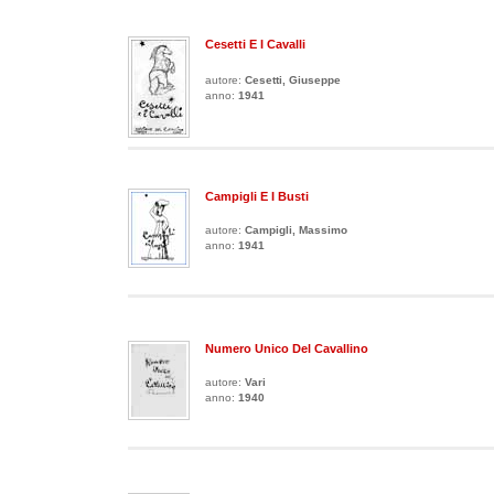
Cesetti E I Cavalli
autore:
Cesetti, Giuseppe
anno:
1941
Campigli E I Busti
autore:
Campigli, Massimo
anno:
1941
Numero Unico Del Cavallino
autore:
Vari
anno:
1940