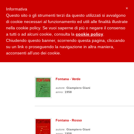
×
Informativa
Questo sito o gli strumenti terzi da questo utilizzati si avvalgono
di cookie necessari al funzionamento ed utili alle finalità illustrate
nella cookie policy. Se vuoi saperne di più o negare il consenso
Home
Collane
Casa Editrice
Carlo Cardazzo
Paolo Cardazzo
a tutti o ad alcuni cookie, consulta la
cookie policy
.
Chiudendo questo banner, scorrendo questa pagina, cliccando
su un link o proseguendo la navigazione in altra maniera,
COLLANA: ANTIQUARIATO LIBRI RARI O ESAURITI
acconsenti all’uso dei cookie.
40
titoli presenti in questa collana:
Fontana - Verde
autore:
Giampiero Giani
anno:
1958
Fontana - Rosso
autore:
Giampiero Giani
anno:
1958