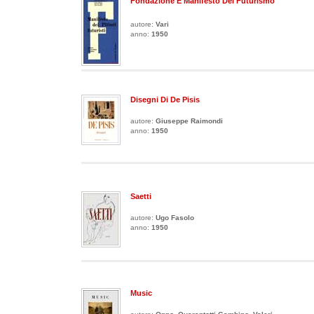
Fondazione E Manifesto Del Futurismo
autore:
Vari
anno:
1950
Disegni Di De Pisis
autore:
Giuseppe Raimondi
anno:
1950
Saetti
autore:
Ugo Fasolo
anno:
1950
Music