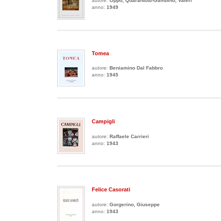
autore:
Oppo, Quarantotti-Gambino, Valeri
anno:
1949
Tomea
autore:
Beniamino Dal Fabbro
anno:
1945
Campigli
autore:
Raffaele Carrieri
anno:
1943
Felice Casorati
autore:
Gorgerino, Giuseppe
anno:
1943