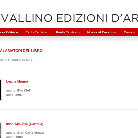
asa Editrice
Carlo Cardazzo
Paolo Cardazzo
Mostre al Cavallino
Contatti
A: AMATORI DEL LIBRO
resenti in questa collana:
Leptis Magna
autore:
Elio Ciol
anno:
2007
Inno Alla Vita (Cartella)
autore:
Gian Carlo Venuto
anno:
1993