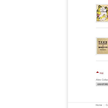
top
Altre Colla
Home
|
C