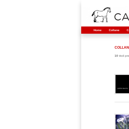
Home
Collane
C
COLLAN
10
titoli p