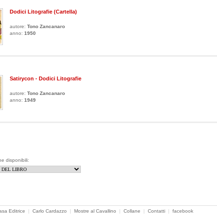
Dodici Litografie (Cartella)
autore:
Tono Zancanaro
anno:
1950
Satirycon - Dodici Litografie
autore:
Tono Zancanaro
anno:
1949
ne disponibili:
asa Editrice
|
Carlo Cardazzo
|
Mostre al Cavallino
|
Collane
|
Contatti
|
facebook