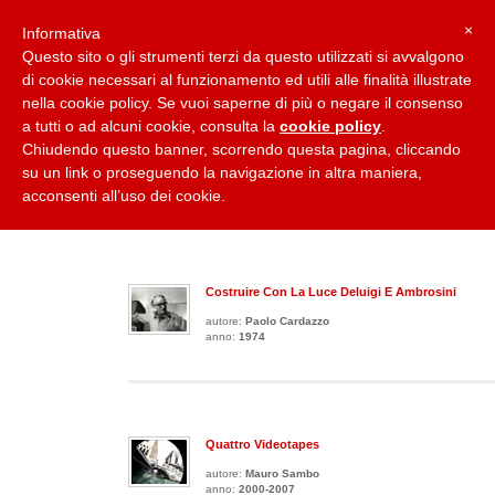
×
Informativa
Questo sito o gli strumenti terzi da questo utilizzati si avvalgono
di cookie necessari al funzionamento ed utili alle finalità illustrate
nella cookie policy. Se vuoi saperne di più o negare il consenso
Home
Collane
Casa Editrice
Carlo Cardazzo
Paolo Cardazzo
a tutti o ad alcuni cookie, consulta la
cookie policy
.
Chiudendo questo banner, scorrendo questa pagina, cliccando
su un link o proseguendo la navigazione in altra maniera,
COLLANA: VIDEOTAPES
acconsenti all’uso dei cookie.
10
titoli presenti in questa collana:
Costruire Con La Luce Deluigi E Ambrosini
autore:
Paolo Cardazzo
anno:
1974
Quattro Videotapes
autore:
Mauro Sambo
anno:
2000-2007