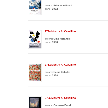
autore:
Edmondo Bacci
anno:
1992
979a Mostra Al Cavallino
autore:
Gino Morandis
anno:
1988
978a Mostra Al Cavallino
autore:
Raoul Schultz
anno:
1988
972a Mostra Al Cavallino
autore:
Gennaro Favai