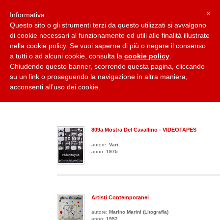
×
Informativa
Questo sito o gli strumenti terzi da questo utilizzati si avvalgono
di cookie necessari al funzionamento ed utili alle finalità illustrate
nella cookie policy. Se vuoi saperne di più o negare il consenso
Home
Collane
Casa Editrice
Carlo Cardazzo
Paolo Cardazzo
a tutti o ad alcuni cookie, consulta la
cookie policy
.
Chiudendo questo banner, scorrendo questa pagina, cliccando
su un link o proseguendo la navigazione in altra maniera,
COLLANA: POSTER DELLE MOSTRE DELLA GALLERIA D
acconsenti all’uso dei cookie.
54
titoli presenti in questa collana:
809a Mostra Del Cavallino - VIDEOTAPES
autore:
Vari
anno:
1975
Artisti Contemporanei
autore:
Marino Marini (litografia)
anno:
1952