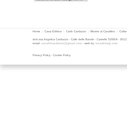
Home
|
Casa Editrice
|
Carlo Cardazzo
|
Mostre al Cavallino
|
Colla
dott.ssa Angelica Cardazzo - Calle delle Bande - Castello 5269/A - 301
email:
cavallinoedizioni@gmail.com
- web by:
lucadeluigi.com
Privacy Policy
-
Cookie Policy