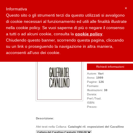
×
Informativa
Questo sito o gli strumenti terzi da questo utilizzati si avvalgono
di cookie necessari al funzionamento ed utili alle finalità illustrate
nella cookie policy. Se vuoi saperne di più o negare il consenso
Home
Collane
Casa Editrice
Carlo Cardazzo
Paolo Cardazzo
a tutti o ad alcuni cookie, consulta la
cookie policy
.
Chiudendo questo banner, scorrendo questa pagina, cliccando
su un link o proseguendo la navigazione in altra maniera,
GALLERIA DEL CAVALLINO CATALOGHI 1990-98
acconsenti all’uso dei cookie.
Collana:
Cataloghi ril. esposizio
Titolo:
Galleria del Cavallino Ca
Richiedi informazioni
Autore:
Vari
Anno:
1999
Pagine:
126
Formato:
Illustrazioni:
38
Durata:
Pref./Trad.
ISBN:
Prezzo:
Descrizione:
Altri testi nella Collana:
Cataloghi ril. esposizioni del Cavallino