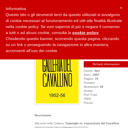
×
Informativa
Questo sito o gli strumenti terzi da questo utilizzati si avvalgono
di cookie necessari al funzionamento ed utili alle finalità illustrate
nella cookie policy. Se vuoi saperne di più o negare il consenso
Home
Collane
Casa Editrice
Carlo Cardazzo
Paolo Cardazzo
a tutti o ad alcuni cookie, consulta la
cookie policy
.
Chiudendo questo banner, scorrendo questa pagina, cliccando
su un link o proseguendo la navigazione in altra maniera,
GALLERIA DEL CAVALLINO 1952-56
acconsenti all’uso dei cookie.
Collana:
Cataloghi ril. esposizio
Titolo:
Galleria del Cavallino 19
Richiedi informazioni
Autore:
Vari
Anno:
1957
Pagine:
70
Formato:
Illustrazioni:
65
Durata:
Pref./Trad.
ISBN:
Prezzo:
Descrizione:
Altri testi nella Collana:
Cataloghi ril. esposizioni del Cavallino