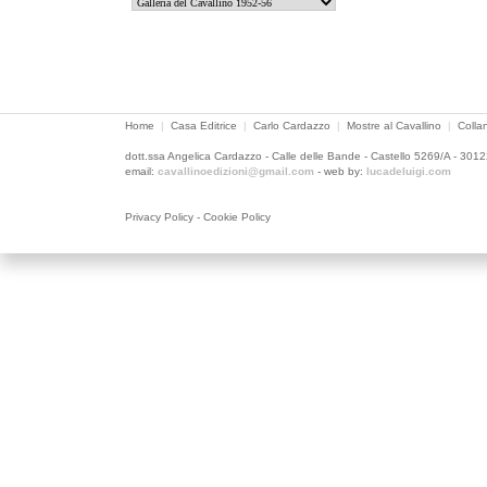
Home
|
Casa Editrice
|
Carlo Cardazzo
|
Mostre al Cavallino
|
Colla
dott.ssa Angelica Cardazzo - Calle delle Bande - Castello 5269/A - 301
email:
cavallinoedizioni@gmail.com
- web by:
lucadeluigi.com
Privacy Policy
-
Cookie Policy